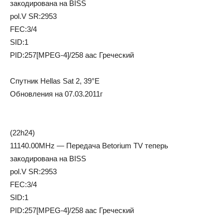
закодирована на BISS
pol.V SR:2953
FEC:3/4
SID:1
PID:257[MPEG-4]/258 aac Греческий
Cпутник Hellas Sat 2, 39°E
Oбнoвлeния нa 07.03.2011г
(22h24)
11140.00MHz — Передача Betorium TV теперь
закодирована на BISS
pol.V SR:2953
FEC:3/4
SID:1
PID:257[MPEG-4]/258 aac Греческий