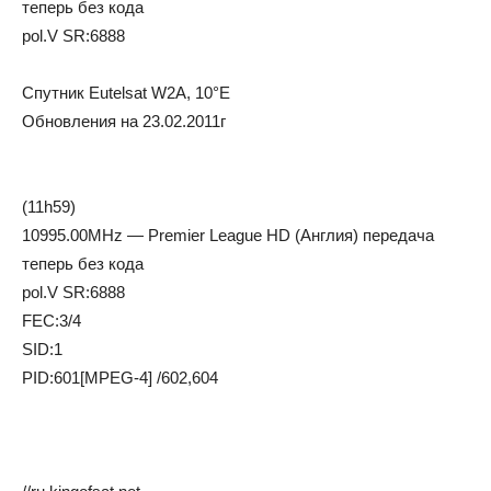
теперь без кода
pol.V SR:6888
Cпутник Eutelsat W2A, 10°E
Oбнoвлeния нa 23.02.2011г
(11h59)
10995.00MHz — Premier League HD (Англия) передача
теперь без кода
pol.V SR:6888
FEC:3/4
SID:1
PID:601[MPEG-4] /602,604