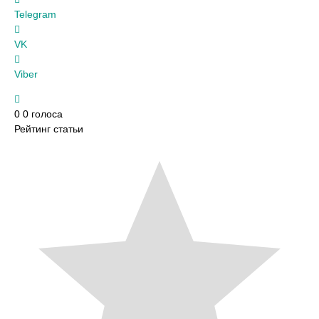
Telegram
VK
Viber
0
0
голоса
Рейтинг статьи