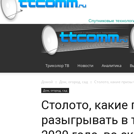
Спутниковые технолог
Триколор ТВ
Новости
Аналитика
В
Домой
Дом, огород, сад
Столото, какие призы 
Дом, огород, сад
Столото, какие
разыгрывать в 