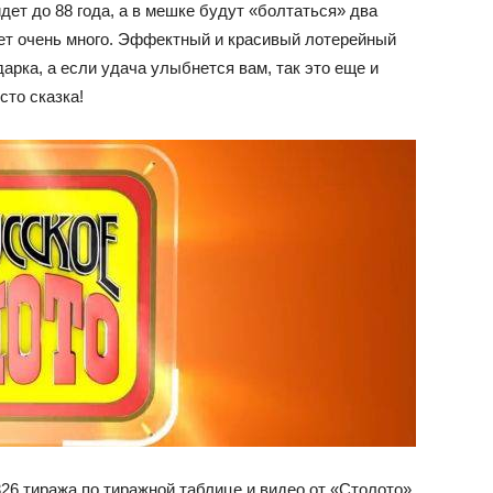
дет до 88 года, а в мешке будут «болтаться» два
ет очень много. Эффектный и красивый лотерейный
рка, а если удача улыбнется вам, так это еще и
сто сказка!
26 тиража по тиражной таблице и видео от «Столото»