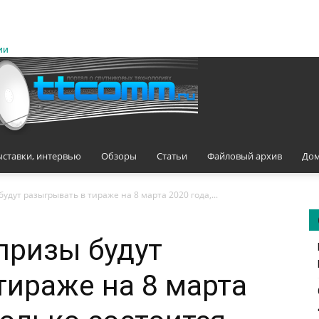
ии
ыставки, интервью
Обзоры
Статьи
Файловый архив
Дом
будут разыгрывать в тираже на 8 марта 2020 года,...
 призы будут
тираже на 8 марта