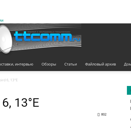
ии
ыставки, интервью
Обзоры
Статьи
Файловый архив
Дом
ird 6, 13°E
6, 13°E
802