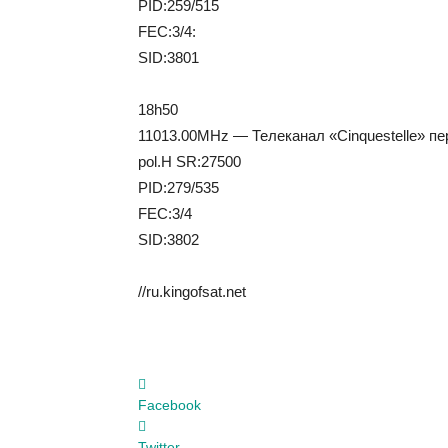
PID:259/515
FEC:3/4:
SID:3801
18h50
11013.00MHz — Телеканал «Cinquestelle» пе
pol.H SR:27500
PID:279/535
FEC:3/4
SID:3802
//ru.kingofsat.net
Facebook
Twitter