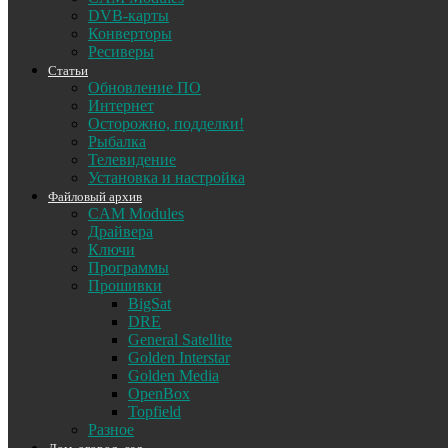
DVB-карты
Конверторы
Ресиверы
Статьи
Обновление ПО
Интернет
Осторожно, подделки!
Рыбалка
Телевидение
Установка и настройка
Файловый архив
CAM Modules
Драйвера
Ключи
Программы
Прошивки
BigSat
DRE
General Satellite
Golden Interstar
Golden Media
OpenBox
Topfield
Разное