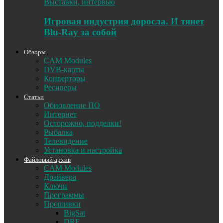
Выставки, интервью
Игровая индустрия доросла. И тянет
Blu-Ray за собой
Обзоры
CAM Modules
DVB-карты
Конверторы
Ресиверы
Статьи
Обновление ПО
Интернет
Осторожно, подделки!
Рыбалка
Телевидение
Установка и настройка
Файловый архив
CAM Modules
Драйвера
Ключи
Программы
Прошивки
BigSat
DRE