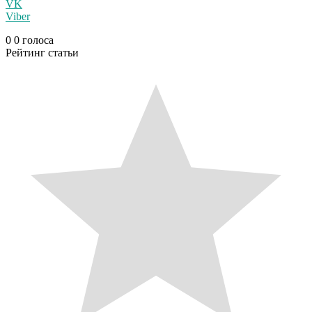
VK
Viber
0
0
голоса
Рейтинг статьи