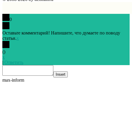
0
Оставьте комментарий! Напишите, что думаете по поводу
статьи.
x
(
)
x
|
Ответить
Insert
max-inform