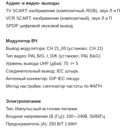
Аудио- и видео- выходы
TV SCART: изображение (композитный, RGB), звук Л и П
VCR SCART: изображение (композитный), звук Л и П
SPDIF цифровой звуковой вывод
Модулятор ВЧ
Вывод модулятора: CH 21_69 (установл. CH 21)
Тип видео: PAL B/G, I, D/K (установл. PAL B&G)
Уровень вывода UHF (дБм): 70 -/+ 5
Соединительный вывод: IEC штырь
Антенный коннектор: О/Р IEC гнездо
Метод настройки: синтезатор частоты по ФАПЧ
Электропитание
Тип: Импульсный источник питания
Входное напряжение (В (Гц)): 100—240В, 50/60Гц
Предохранитель (А): 250 В/Т 1.6АH