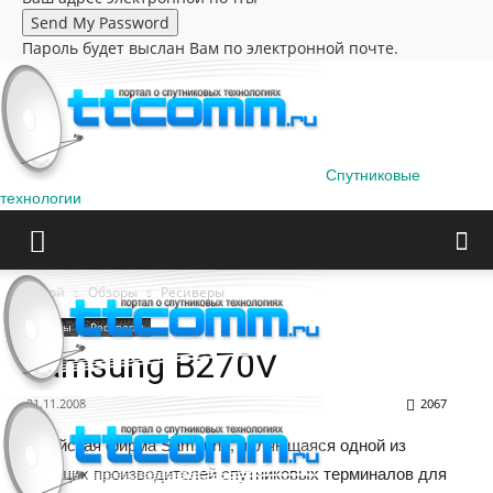
Пароль будет выслан Вам по электронной почте.
Спутниковые
технологии
Домой
Обзоры
Ресиверы
Обзоры
Ресиверы
Samsung B270V
21.11.2008
2067
Корейская фирма Samsung, являющаяся одной из
ведущих производителей спутниковых терминалов для