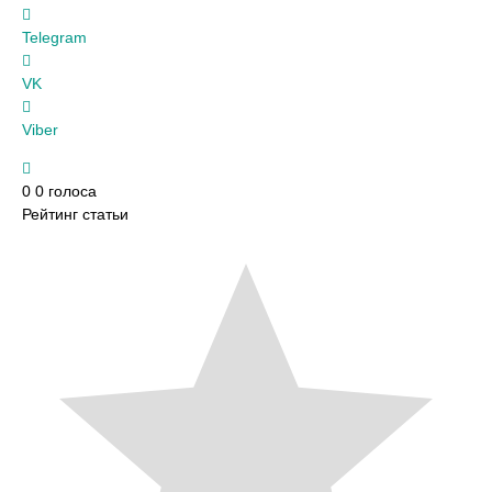
Telegram
VK
Viber
0
0
голоса
Рейтинг статьи