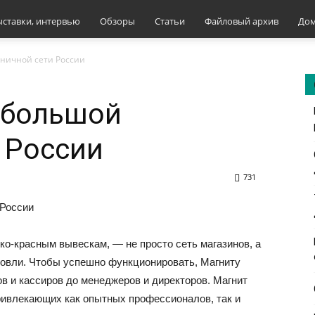
ыставки, интервью
Обзоры
Статьи
Файловый архив
Дом
зничной сети России
 большой
 России
731
ко-красным вывескам, — не просто сеть магазинов, а
рговли. Чтобы успешно функционировать, Магниту
в и кассиров до менеджеров и директоров. Магнит
привлекающих как опытных профессионалов, так и