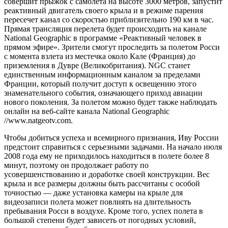
совершит прыжок с самолета на высоте 3000 метров, запустит
реактивный двигатель своего крыла и в режиме парения
пересечет канал со скоростью приблизительно 190 км в час.
Прямая трансляция перелета будет происходить на канале
National Geographic в программе «Реактивный человек в
прямом эфире». Зрители смогут проследить за полетом Росси
с момента взлета из местечка около Кале (Франция) до
приземления в Дувре (Великобритания). NGC станет
единственным информационным каналом за пределами
Франции, который получит доступ к освещению этого
знаменательного события, означающего приход авиации
нового поколения. За полетом можно будет также наблюдать
онлайн на веб-сайте канала National Geographic
//www.natgeotv.com.
Чтобы добиться успеха и всемирного признания, Иву России
предстоит справиться с серьезными задачами. На начало июля
2008 года ему не приходилось находиться в полете более 8
минут, поэтому он продолжает работу по
усовершенствованию и доработке своей конструкции. Вес
крыла и все размеры должны быть рассчитаны с особой
точностью — даже установка камеры на крыле для
видеозаписи полета может повлиять на длительность
пребывания Росси в воздухе. Кроме того, успех полета в
большой степени будет зависеть от погодных условий,