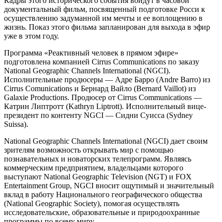
Кадры этого исторического события войдут в часовой
документальный фильм, посвященный подготовке Росси к
осуществлению задуманной им мечты и ее воплощению в
жизнь. Показ этого фильма запланирован для выхода в эфир
уже в этом году.
Программа «Реактивный человек в прямом эфире»
подготовлена компанией Cirrus Communications по заказу
National Geographic Channels International (NGCI).
Исполнительные продюсеры — Адре Барро (Andre Barro) из
Cirrus Comunications и Бернард Вайло (Bernard Vaillot) из
Galaxie Productions. Продюсер от Cirrus Communications —
Катрин Липтротт (Kathryn Liptrott). Исполнительный вице-
президент по контенту NGCI — Сидни Суисса (Sydney
Suissa).
National Geographic Channels International (NGCI) дает своим
зрителям возможность открывать мир с помощью
познавательных и новаторских телепрограмм. Являясь
коммерческим предприятием, владельцами которого
выступают National Geographic Television (NGT) и FOX
Entertainment Group, NGCI вносит ощутимый и значительный
вклад в работу Национального географического общества
(National Geographic Society), помогая осуществлять
исследовательские, образовательные и природоохранные
программы по всему миру.