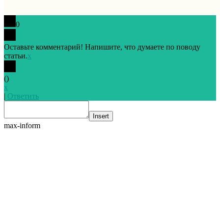
0
Оставьте комментарий! Напишите, что думаете по поводу
статьи.
x
(
)
x
|
Ответить
Insert
max-inform