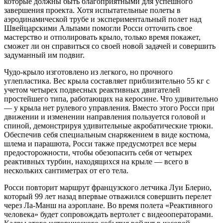
которые должны быть благоприятными для успешного
завершения проекта. Хотя испытательные полеты в
аэродинамической трубе и экспериментальный полет над
Швейцарскими Альпами помогли Росси отточить свое
мастерство и отполировать крыло, только время покажет,
сможет ли он справиться со своей новой задачей и совершить
задуманный им подвиг.
Чудо-крыло изготовлено из легкого, но прочного
углепластика. Вес крыла составляет приблизительно 55 кг с
учетом четырех подвесных реактивных двигателей
простейшего типа, работающих на керосине. Что удивительно
— у крыла нет рулевого управления. Вместо этого Росси при
движении и изменении направления пользуется головой и
спиной, демонстрируя удивительные акробатические трюки.
Обеспечив себя специальным снаряжением в виде костюма,
шлема и парашюта, Росси также предусмотрел все меры
предосторожности, чтобы обезопасить себя от четырех
реактивных турбин, находящихся на крыле — всего в
нескольких сантиметрах от его тела.
Росси повторит маршрут французского летчика Луи Блерио,
который 99 лет назад впервые отважился совершить перелет
через Ла-Манш на аэроплане. Во время полета «Реактивного
человека» будет сопровождать вертолет с видеооператорами.