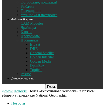
Осторожно, подделки!
Рыбалка
Телевидение
Установка и настройка
Файловый архив
CAM Modules
Драйвера
Ключи
Программы
Прошивки
BigSat
DRE
General Satellite
Golden Interstar
Golden Media
OpenBox
Topfield
Разное
Дом, огород, сад
Домой
Новости
Полет «Реактивного человека» в прямом
эфире на телеканале National Geographic
Новости