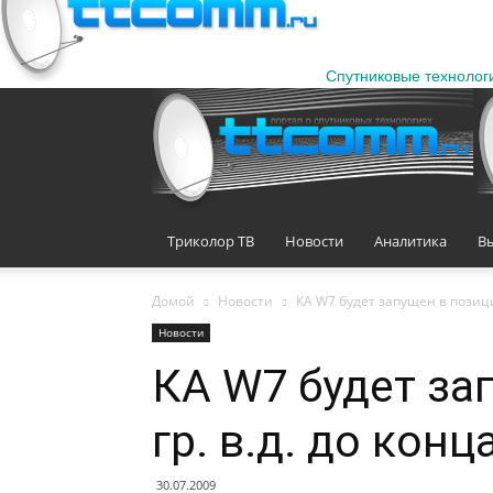
Спутниковые технолог
Триколор ТВ
Новости
Аналитика
В
Домой
Новости
КА W7 будет запущен в позицию
Новости
КА W7 будет за
гр. в.д. до конц
30.07.2009