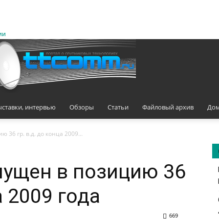
ии
ыставки, интервью
Обзоры
Статьи
Файловый архив
Дом
 36 гр. в.д. до конца 2009...
пущен в позицию 36
а 2009 года
669