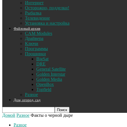
Интернет
Осторожно, подделки!
Рыбалка
Телевидение
Установка и настройка
Файловый архив
CAM Modules
Драйвера
Ключи
Программы
Прошивки
BigSat
DRE
General Satellite
Golden Interstar
Golden Media
OpenBox
Topfield
Разное
Дом, огород, сад
Домой
Разное
Факты о черной дыре
Разное