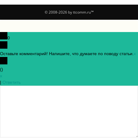
© 2008-2026 by ttcomm.ru™
0
Оставьте комментарий! Напишите, что думаете по поводу статьи.
x
(
)
x
|
Ответить