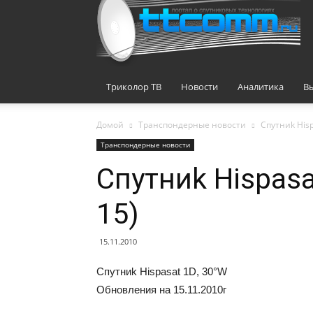
Триколор ТВ
Новости
Аналитика
В
Домой
Транспондерные новости
Cпутниk Нisр
Транспондерные новости
Cпутниk Нisраsa
15)
15.11.2010
Cпутниk Нisраsat 1D, 30°W
Oбнoвлeния нa 15.11.2010г