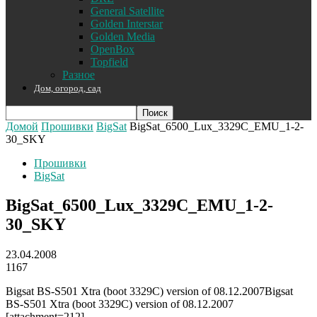
General Satellite
Golden Interstar
Golden Media
OpenBox
Topfield
Разное
Дом, огород, сад
Домой
Прошивки
BigSat
BigSat_6500_Lux_3329C_EMU_1-2-
30_SKY
Прошивки
BigSat
BigSat_6500_Lux_3329C_EMU_1-2-
30_SKY
23.04.2008
1167
Bigsat BS-S501 Xtra (boot 3329C) version of 08.12.2007
Bigsat
BS-S501 Xtra (boot 3329C) version of 08.12.2007
[attachment=212]