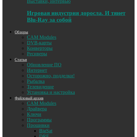
Выставки, интервью
Игровая индустрия доросла. И тянет
Blu-Ray за собой
Обзоры
CAM Modules
DVB-карты
Конверторы
Ресиверы
Статьи
Обновление ПО
Интернет
Осторожно, подделки!
Рыбалка
Телевидение
Установка и настройка
Файловый архив
CAM Modules
Драйвера
Ключи
Программы
Прошивки
BigSat
DRE