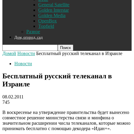
General Satellite
Golden Interstar
Golden Media
OpenBox
Topfield
Разное
Дом, огород, сад
Домой
Новости
Бесплатный русский телеканал в Израиле
Новости
Бесплатный русский телеканал в
Израиле
08.02.2011
745
В воскресенье на утверждение правительства будет вынесено
совместное решение министерства связи и минфина о
значительном расширении числа телеканалов, которые можно
принимать бесплатно с помощью декодера «Идан+».