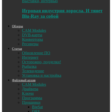
Выставки, интервью
Игровая индустрия доросла. И тянет
Blu-Ray за собой
Обзоры
CAM Modules
DVB-карты
Конверторы
Ресиверы
Статьи
Обновление ПО
Интернет
Осторожно, подделки!
Рыбалка
Телевидение
Установка и настройка
Файловый архив
CAM Modules
Драйвера
Ключи
Программы
Прошивки
BigSat
DRE