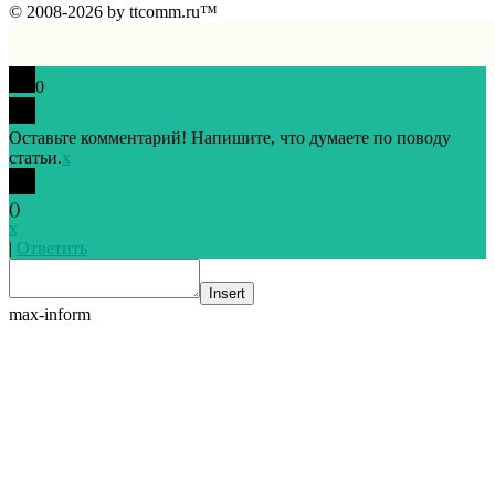
© 2008-2026 by ttcomm.ru™
0
Оставьте комментарий! Напишите, что думаете по поводу
статьи.
x
(
)
x
|
Ответить
Insert
max-inform