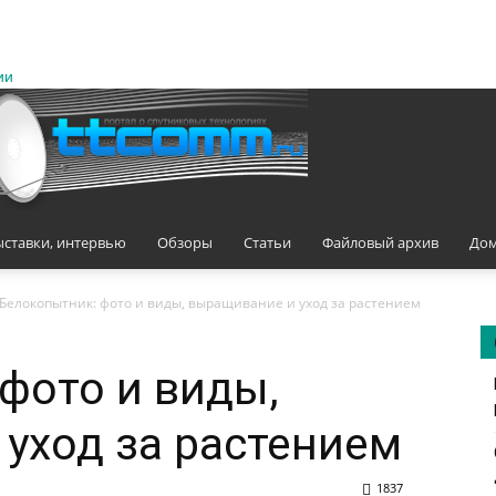
ии
ыставки, интервью
Обзоры
Статьи
Файловый архив
Дом
Белокопытник: фото и виды, выращивание и уход за растением
фото и виды,
уход за растением
1837