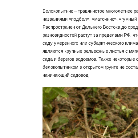
Белокопытник – травянистое многолетнее ра
названиями «подбел», «маточник», «гумный 
Распространен от Дальнего Востока до сре
разновидностей растут за пределами РФ, ч
саду умеренного или субарктического клим
являются крупные рельефные листья с мягк
сада и берегов водоемов. Также некоторые 
белокопытником в открытом грунте не сост
начинающий садовод.