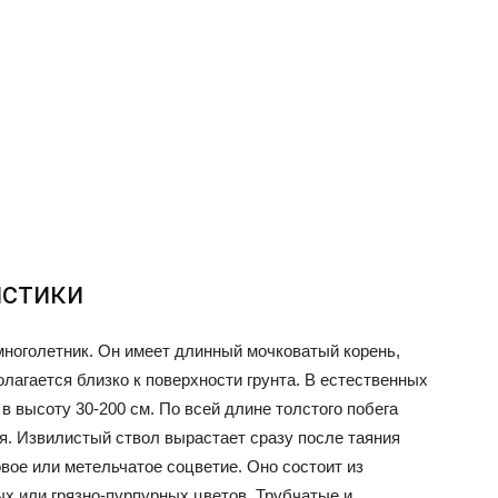
истики
многолетник. Он имеет длинный мочковатый корень,
олагается близко к поверхности грунта. В естественных
в высоту 30-200 см. По всей длине толстого побега
. Извилистый ствол вырастает сразу после таяния
овое или метельчатое соцветие. Оно состоит из
х или грязно-пурпурных цветов. Трубчатые и