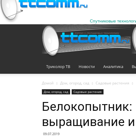
Спутниковые технолог
Триколор ТВ
Новости
Аналитика
В
Домой
Дом, огород, сад
Садовые растения
Дом, огород, сад
Садовые растения
Белокопытник: 
выращивание и 
09.07.2019