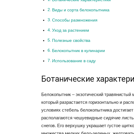
Виды и сорта белокопытника
Способы размножения
Уход за растением
Полезные свойства
Белокопытник в кулинарии
Использование в саду
Ботанические характер
Белокопытник – экзотический травянистый 
который разрастается горизонтально и расп
условиях стебель белокопытника достигает 
располагаются чешуевидные сидячие листья
снегов. Его верхушку украшает густое щитк
множества мелких бело-зеленых, желтоваты