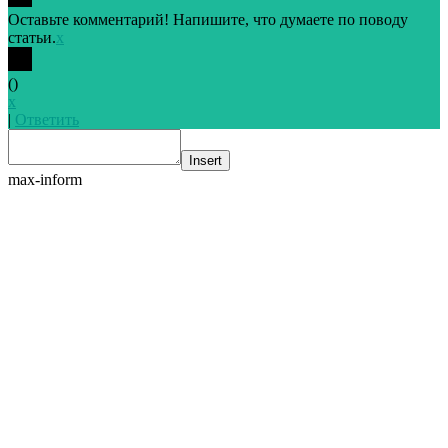
Оставьте комментарий! Напишите, что думаете по поводу
статьи.
x
(
)
x
|
Ответить
Insert
max-inform