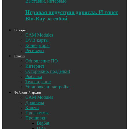
Выставки, интервью
Игровая индустрия доросла. И тянет
Blu-Ray за собой
Обзоры
CAM Modules
DVB-карты
Конверторы
Ресиверы
Статьи
Обновление ПО
Интернет
Осторожно, подделки!
Рыбалка
Телевидение
Установка и настройка
Файловый архив
CAM Modules
Драйвера
Ключи
Программы
Прошивки
BigSat
DRE