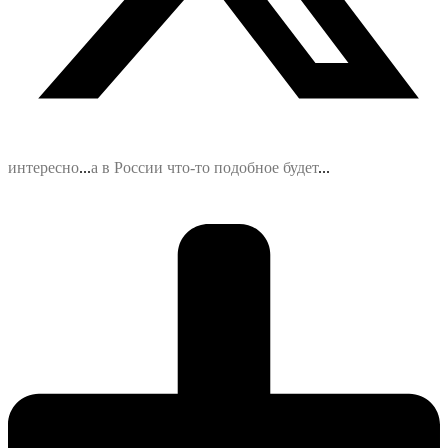
интересно
.
.
.
а в России что-то подобное будет
.
.
.