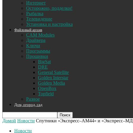
Интернет
Осторожно, подделки!
Рыбалка
Телевидение
Установка и настройка
Файловый архив
CAM Modules
Драйвера
Ключи
Программы
Прошивки
BigSat
DRE
General Satellite
Golden Interstar
Golden Media
OpenBox
Topfield
Разное
Дом, огород, сад
Домой
Новости
Спутники «Экспресс–АМ44» и «Экспресс–МД
Новости