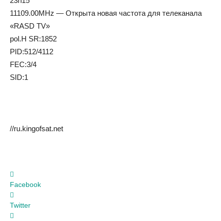
23h15
11109.00MHz — Открыта новая частота для телеканала
«RASD TV»
pol.H SR:1852
PID:512/4112
FEC:3/4
SID:1
//ru.kingofsat.net
Facebook
Twitter