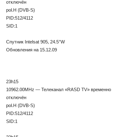
отключён
pol.H (DVB-S)
PID:512/4112
SID:1
Спутник Intelsat 905, 24.5°W
Обновления на 15.12.09
23h15
10962.00MHz — Телеканал «RASD TV» временно
отключён
pol.H (DVB-S)
PID:512/4112
SID:1