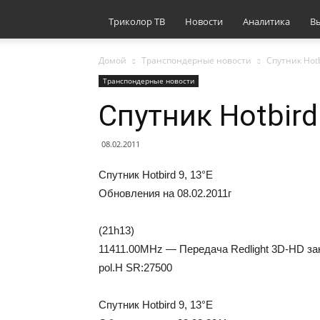
Триколор ТВ
Новости
Аналитика
В
Домой
Транспондерные новости
Cпутник Hotb
Транспондерные новости
Cпутник Hotbird 
08.02.2011
Cпутник Hotbird 9, 13°E
Oбнoвлeния нa 08.02.2011г
(21h13)
11411.00MHz — Передача Redlight 3D-HD зак
pol.H SR:27500
Cпутник Hotbird 9, 13°E