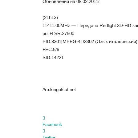
Oбнoвлeния нa 08.02.2011г
(21h13)
11411.00MHz — Передача Redlight 3D-HD зак
pol.H SR:27500
PID:3301[MPEG-4] /3302 (Язык итальянский)
FEC:5/6
SID:14221
//ru.kingofsat.net
Facebook
Twitter