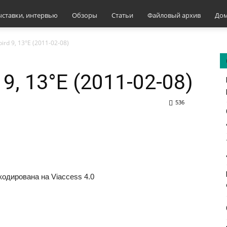
ыставки, интервью
Обзоры
Статьи
Файловый архив
Дом
ird 9, 13°E (2011-02-08)
9, 13°E (2011-02-08)
536
одирована на Viaccess 4.0