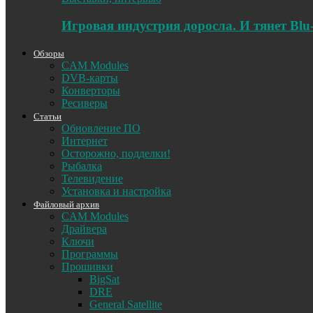
Игровая индустрия доросла. И тянет Blu
Обзоры
CAM Modules
DVB-карты
Конверторы
Ресиверы
Статьи
Обновление ПО
Интернет
Осторожно, подделки!
Рыбалка
Телевидение
Установка и настройка
Файловый архив
CAM Modules
Драйвера
Ключи
Программы
Прошивки
BigSat
DRE
General Satellite